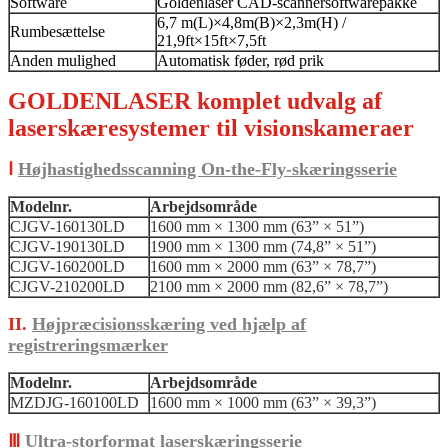
Software
Goldenlaser CAD-scannersoftwarepakke
6,7 m(L)×4,8m(B)×2,3m(H) /
Rumbesættelse
21,9ft×15ft×7,5ft
Anden mulighed
Automatisk føder, rød prik
GOLDENLASER komplet udvalg af
laserskæresystemer til visionskameraer
Ⅰ
Højhastighedsscanning On-the-Fly-skæringsserie
Modelnr.
Arbejdsområde
CJGV-160130LD
1600 mm × 1300 mm (63” × 51”)
CJGV-190130LD
1900 mm × 1300 mm (74,8” × 51”)
CJGV-160200LD
1600 mm × 2000 mm (63” × 78,7”)
CJGV-210200LD
2100 mm × 2000 mm (82,6” × 78,7”)
II.
Højpræcisionsskæring ved hjælp af
registreringsmærker
Modelnr.
Arbejdsområde
MZDJG-160100LD
1600 mm × 1000 mm (63” × 39,3”)
Ⅲ
Ultra-storformat laserskæringsserie