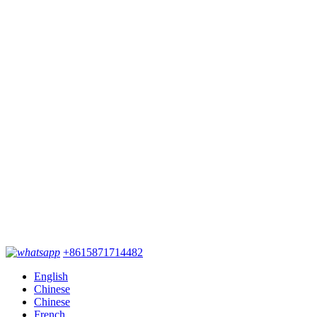
+8615871714482
English
Chinese
Chinese
French