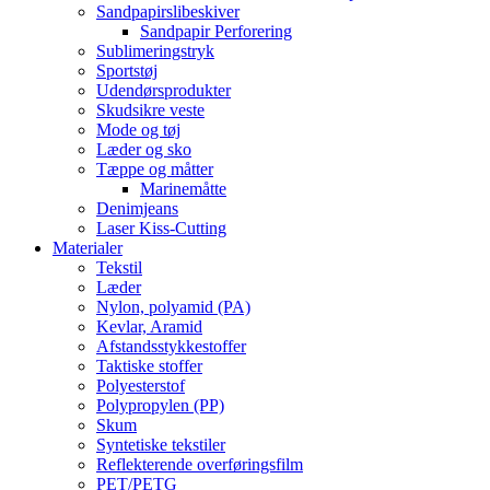
Sandpapirslibeskiver
Sandpapir Perforering
Sublimeringstryk
Sportstøj
Udendørsprodukter
Skudsikre veste
Mode og tøj
Læder og sko
Tæppe og måtter
Marinemåtte
Denimjeans
Laser Kiss-Cutting
Materialer
Tekstil
Læder
Nylon, polyamid (PA)
Kevlar, Aramid
Afstandsstykkestoffer
Taktiske stoffer
Polyesterstof
Polypropylen (PP)
Skum
Syntetiske tekstiler
Reflekterende overføringsfilm
PET/PETG