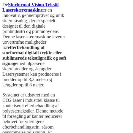
De
Storformat Vision Tekstil
Laserskæremaskine
er en
innovativ, gennemprøvet og unik
skæreløsning, der er specielt
designet til den digitale
printindustri og printudbydere.
Denne laserskæremaskine leverer
uovertrufne muligheder
for
efterbehandling af
storformat digitalt trykte eller
sublimerede tekstilgrafik og soft
signage
med tilpassede
skærebredder og -længder.
Lasersystemer kan produceres i
bredder op til 3,2 meter og
længder op til 8 meter.
Systemet er udstyret med en
CO2-laser i industriel klasse til
kauteriseret efterbehandling af
polyestertekstiler. Denne metode
til forsegling af kanter reducerer
behovet for yderligere
efterbehandlingstrin, såsom
opsømmelse og syning. Et