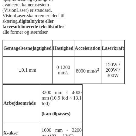
avanceret kamerasystem
(VisionLaser) er standard.
VisionLaser-skæreren er ideel til
skæring.
digitaltrykte eller
farvesublimerede tekstilstoffer
i
alle former og størrelser.
Gentagelsesnøjagtighed
Hastighed
Acceleration
Laserkraft
150W /
0-1200
2
±0,1 mm
200W /
8000 mm/s
mm/s
300W
3200 mm × 4000
mm (10,5 fod × 13,1
Arbejdsområde
fod)
(kan tilpasses)
1600 mm - 3200
X-akse
mm (63" - 126")