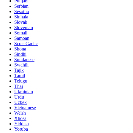
Punjabi
Serbian
Sesotho
Sinhala
Slovak
Slovenian
Somali
Samoan
Scots Gaelic
Shona
Sindhi
Sundanese
Swahili
Tajik
Tamil
Telugu
Thai
Ukrainian
Urdu
Uzbek
Vietnamese
Welsh
Xhosa
Yiddish
Yoruba