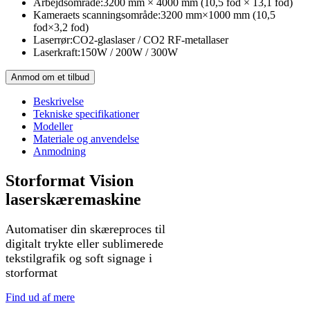
Arbejdsområde:
3200 mm × 4000 mm (10,5 fod × 13,1 fod)
Kameraets scanningsområde:
3200 mm×1000 mm (10,5
fod×3,2 fod)
Laserrør:
CO2-glaslaser / CO2 RF-metallaser
Laserkraft:
150W / 200W / 300W
Anmod om et tilbud
Beskrivelse
Tekniske specifikationer
Modeller
Materiale og anvendelse
Anmodning
Storformat Vision
laserskæremaskine
Automatiser din skæreproces til
digitalt trykte eller sublimerede
tekstilgrafik og soft signage i
storformat
Find ud af mere