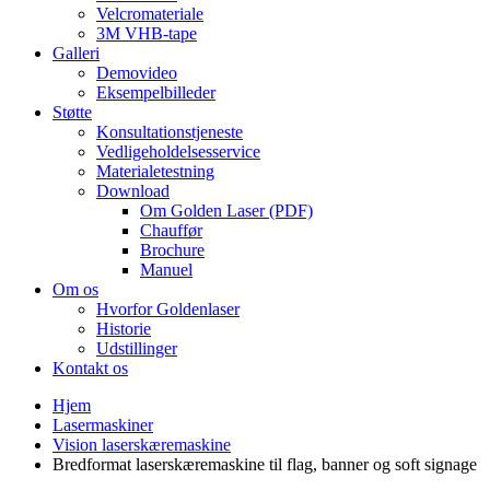
Velcromateriale
3M VHB-tape
Galleri
Demovideo
Eksempelbilleder
Støtte
Konsultationstjeneste
Vedligeholdelsesservice
Materialetestning
Download
Om Golden Laser (PDF)
Chauffør
Brochure
Manuel
Om os
Hvorfor Goldenlaser
Historie
Udstillinger
Kontakt os
Hjem
Lasermaskiner
Vision laserskæremaskine
Bredformat laserskæremaskine til flag, banner og soft signage