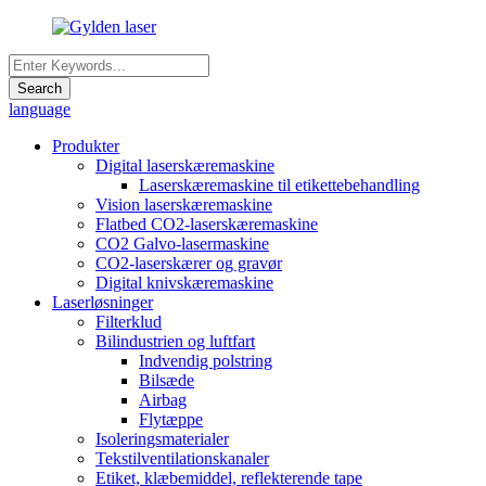
language
Produkter
Digital laserskæremaskine
Laserskæremaskine til etikettebehandling
Vision laserskæremaskine
Flatbed CO2-laserskæremaskine
CO2 Galvo-lasermaskine
CO2-laserskærer og gravør
Digital knivskæremaskine
Laserløsninger
Filterklud
Bilindustrien og luftfart
Indvendig polstring
Bilsæde
Airbag
Flytæppe
Isoleringsmaterialer
Tekstilventilationskanaler
Etiket, klæbemiddel, reflekterende tape