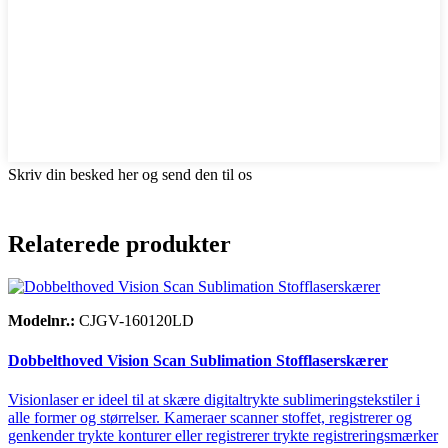
Skriv din besked her og send den til os
Relaterede produkter
Modelnr.:
CJGV-160120LD
Dobbelthoved Vision Scan Sublimation Stofflaserskærer
Visionlaser er ideel til at skære digitaltrykte sublimeringstekstiler i
alle former og størrelser. Kameraer scanner stoffet, registrerer og
genkender trykte konturer eller registrerer trykte registreringsmærker