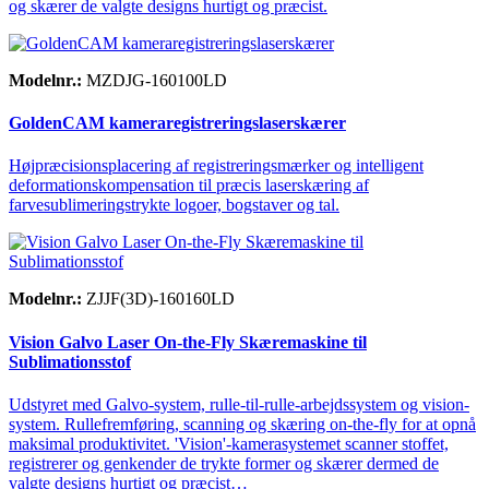
og skærer de valgte designs hurtigt og præcist.
Modelnr.:
MZDJG-160100LD
GoldenCAM kameraregistreringslaserskærer
Højpræcisionsplacering af registreringsmærker og intelligent
deformationskompensation til præcis laserskæring af
farvesublimeringstrykte logoer, bogstaver og tal.
Modelnr.:
ZJJF(3D)-160160LD
Vision Galvo Laser On-the-Fly Skæremaskine til
Sublimationsstof
Udstyret med Galvo-system, rulle-til-rulle-arbejdssystem og vision-
system. Rullefremføring, scanning og skæring on-the-fly for at opnå
maksimal produktivitet. 'Vision'-kamerasystemet scanner stoffet,
registrerer og genkender de trykte former og skærer dermed de
valgte designs hurtigt og præcist…