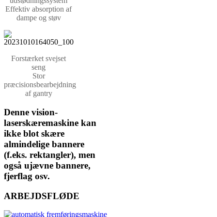
udstødningssystem
Effektiv absorption af
dampe og støv
Forstærket svejset
seng
Stor
præcisionsbearbejdning
af gantry
Denne vision-
laserskæremaskine kan
ikke blot skære
almindelige bannere
(f.eks. rektangler), men
også ujævne bannere,
fjerflag osv.
ARBEJDSFLØDE