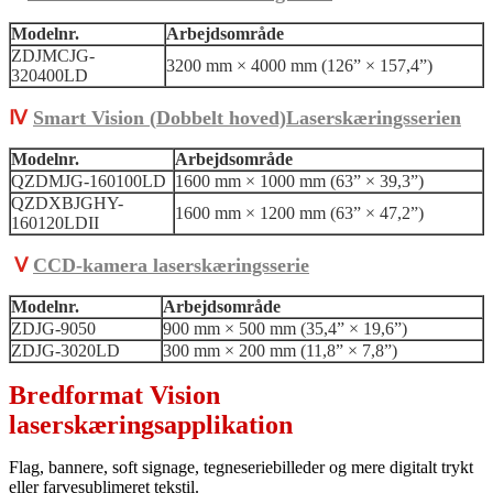
Modelnr.
Arbejdsområde
ZDJMCJG-
3200 mm × 4000 mm (126” × 157,4”)
320400LD
Ⅳ
Smart Vision (
Dobbelt hoved)
Laserskæringsserien
Modelnr.
Arbejdsområde
QZDMJG-160100LD
1600 mm × 1000 mm (63” × 39,3”)
QZDXBJGHY-
1600 mm × 1200 mm (63” × 47,2”)
160120LDII
Ⅴ
CCD-kamera laserskæringsserie
Modelnr.
Arbejdsområde
ZDJG-9050
900 mm × 500 mm (35,4” × 19,6”)
ZDJG-3020LD
300 mm × 200 mm (11,8” × 7,8”)
Bredformat Vision
laserskæringsapplikation
Flag, bannere, soft signage, tegneseriebilleder og mere digitalt trykt
eller farvesublimeret tekstil.