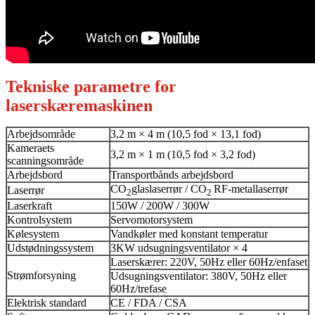
Tekniske parametre for
laserskæremaskinen
Arbejdsområde
3,2 m × 4 m (10,5 fod × 13,1 fod)
Kameraets
3,2 m × 1 m (10,5 fod × 3,2 fod)
scanningsområde
Arbejdsbord
Transportbånds arbejdsbord
CO
glaslaserrør / CO
RF-metallaserrør
Laserrør
2
2
Laserkraft
150W / 200W / 300W
Kontrolsystem
Servomotorsystem
Kølesystem
Vandkøler med konstant temperatur
Udstødningssystem
3KW udsugningsventilator × 4
Laserskærer: 220V, 50Hz eller 60Hz/enfaset
Strømforsyning
Udsugningsventilator: 380V, 50Hz eller
60Hz/trefase
Elektrisk standard
CE / FDA / CSA