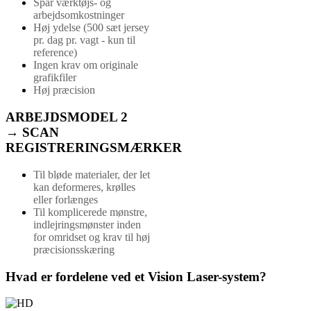
Spar værktøjs- og
arbejdsomkostninger
Høj ydelse (500 sæt jersey
pr. dag pr. vagt - kun til
reference)
Ingen krav om originale
grafikfiler
Høj præcision
ARBEJDSMODEL 2
→ SCAN
REGISTRERINGSMÆRKER
Til bløde materialer, der let
kan deformeres, krølles
eller forlænges
Til komplicerede mønstre,
indlejringsmønster inden
for omridset og krav til høj
præcisionsskæring
Hvad er fordelene ved et Vision Laser-system?