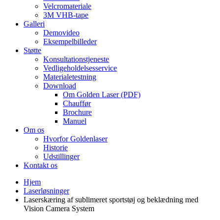
Velcromateriale
3M VHB-tape
Galleri
Demovideo
Eksempelbilleder
Støtte
Konsultationstjeneste
Vedligeholdelsesservice
Materialetestning
Download
Om Golden Laser (PDF)
Chauffør
Brochure
Manuel
Om os
Hvorfor Goldenlaser
Historie
Udstillinger
Kontakt os
Hjem
Laserløsninger
Laserskæring af sublimeret sportstøj og beklædning med
Vision Camera System