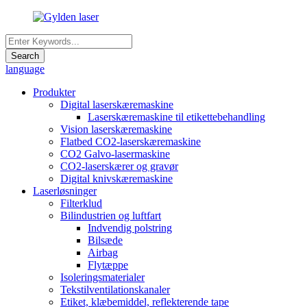
language
Produkter
Digital laserskæremaskine
Laserskæremaskine til etikettebehandling
Vision laserskæremaskine
Flatbed CO2-laserskæremaskine
CO2 Galvo-lasermaskine
CO2-laserskærer og gravør
Digital knivskæremaskine
Laserløsninger
Filterklud
Bilindustrien og luftfart
Indvendig polstring
Bilsæde
Airbag
Flytæppe
Isoleringsmaterialer
Tekstilventilationskanaler
Etiket, klæbemiddel, reflekterende tape