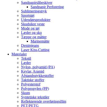
Sandpapirslibeskiver
Sandpapir Perforering
Sublimeringstryk
Sportstøj
Udendørsprodukter
Skudsikre veste
Mode og tøj
Læder og sko
Tæppe og måtter
Marinemåtte
Denimjeans
Laser Kiss-Cutting
Materialer
Tekstil
Læder
Nylon, polyamid (PA)
Kevlar, Aramid
Afstandsstykkestoffer
Taktiske stoffer
Polyesterstof
Polypropylen (PP)
Skum
Syntetiske tekstiler
Reflekterende overføringsfilm
PET/PETG