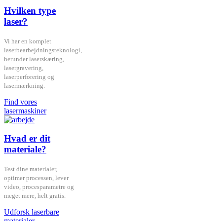
Hvilken type
laser?
Vi har en komplet
laserbearbejdningsteknologi,
herunder laserskæring,
lasergravering,
laserperforering og
lasermærkning.
Find vores
lasermaskiner
Hvad er dit
materiale?
Test dine materialer,
optimer processen, lever
video, procesparametre og
meget mere, helt gratis.
Udforsk laserbare
materialer