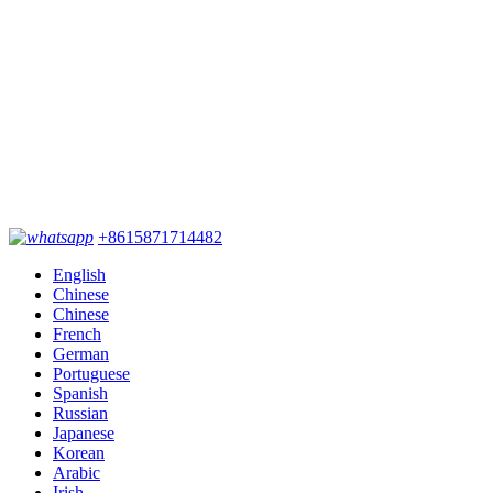
+8615871714482
English
Chinese
Chinese
French
German
Portuguese
Spanish
Russian
Japanese
Korean
Arabic
Irish