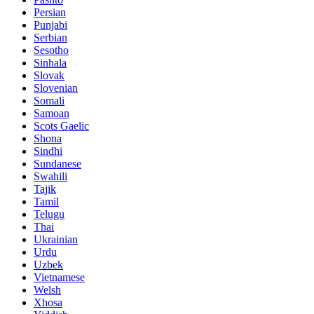
Persian
Punjabi
Serbian
Sesotho
Sinhala
Slovak
Slovenian
Somali
Samoan
Scots Gaelic
Shona
Sindhi
Sundanese
Swahili
Tajik
Tamil
Telugu
Thai
Ukrainian
Urdu
Uzbek
Vietnamese
Welsh
Xhosa