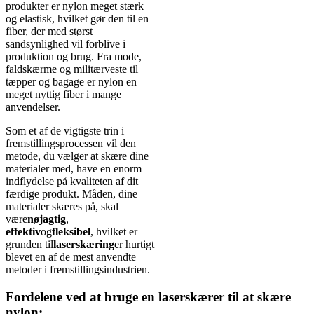
produkter er nylon meget stærk
og elastisk, hvilket gør den til en
fiber, der med størst
sandsynlighed vil forblive i
produktion og brug. Fra mode,
faldskærme og militærveste til
tæpper og bagage er nylon en
meget nyttig fiber i mange
anvendelser.
Som et af de vigtigste trin i
fremstillingsprocessen vil den
metode, du vælger at skære dine
materialer med, have en enorm
indflydelse på kvaliteten af ​​dit
færdige produkt. Måden, dine
materialer skæres på, skal
være
nøjagtig
,
effektiv
og
fleksibel
, hvilket er
grunden til
laserskæring
er hurtigt
blevet en af ​​de mest anvendte
metoder i fremstillingsindustrien.
Fordelene ved at bruge en laserskærer til at skære
nylon: