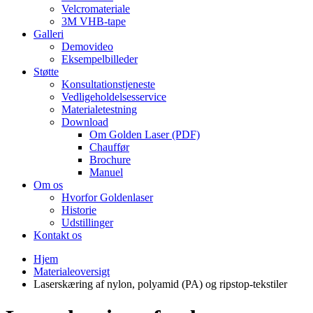
Velcromateriale
3M VHB-tape
Galleri
Demovideo
Eksempelbilleder
Støtte
Konsultationstjeneste
Vedligeholdelsesservice
Materialetestning
Download
Om Golden Laser (PDF)
Chauffør
Brochure
Manuel
Om os
Hvorfor Goldenlaser
Historie
Udstillinger
Kontakt os
Hjem
Materialeoversigt
Laserskæring af nylon, polyamid (PA) og ripstop-tekstiler