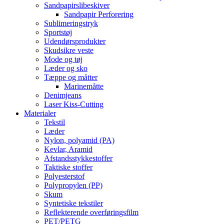
Sandpapirslibeskiver
Sandpapir Perforering
Sublimeringstryk
Sportstøj
Udendørsprodukter
Skudsikre veste
Mode og tøj
Læder og sko
Tæppe og måtter
Marinemåtte
Denimjeans
Laser Kiss-Cutting
Materialer
Tekstil
Læder
Nylon, polyamid (PA)
Kevlar, Aramid
Afstandsstykkestoffer
Taktiske stoffer
Polyesterstof
Polypropylen (PP)
Skum
Syntetiske tekstiler
Reflekterende overføringsfilm
PET/PETG