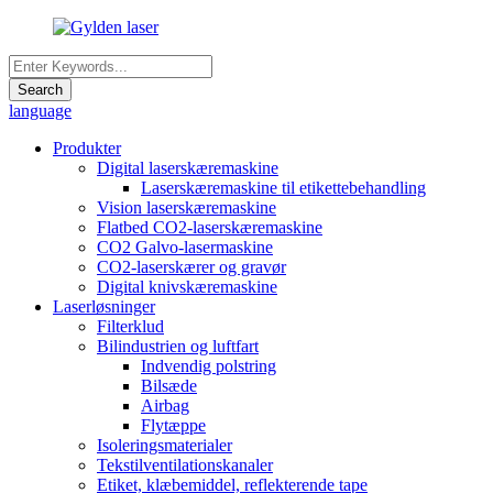
language
Produkter
Digital laserskæremaskine
Laserskæremaskine til etikettebehandling
Vision laserskæremaskine
Flatbed CO2-laserskæremaskine
CO2 Galvo-lasermaskine
CO2-laserskærer og gravør
Digital knivskæremaskine
Laserløsninger
Filterklud
Bilindustrien og luftfart
Indvendig polstring
Bilsæde
Airbag
Flytæppe
Isoleringsmaterialer
Tekstilventilationskanaler
Etiket, klæbemiddel, reflekterende tape