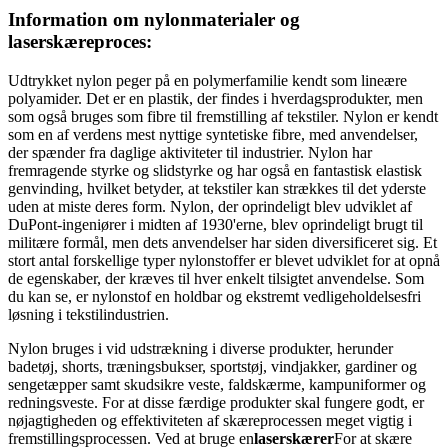
Information om nylonmaterialer og
laserskæreproces:
Udtrykket nylon peger på en polymerfamilie kendt som lineære
polyamider. Det er en plastik, der findes i hverdagsprodukter, men
som også bruges som fibre til fremstilling af tekstiler. Nylon er kendt
som en af ​​verdens mest nyttige syntetiske fibre, med anvendelser,
der spænder fra daglige aktiviteter til industrier. Nylon har
fremragende styrke og slidstyrke og har også en fantastisk elastisk
genvinding, hvilket betyder, at tekstiler kan strækkes til det yderste
uden at miste deres form. Nylon, der oprindeligt blev udviklet af
DuPont-ingeniører i midten af ​​1930'erne, blev oprindeligt brugt til
militære formål, men dets anvendelser har siden diversificeret sig. Et
stort antal forskellige typer nylonstoffer er blevet udviklet for at opnå
de egenskaber, der kræves til hver enkelt tilsigtet anvendelse. Som
du kan se, er nylonstof en holdbar og ekstremt vedligeholdelsesfri
løsning i tekstilindustrien.
Nylon bruges i vid udstrækning i diverse produkter, herunder
badetøj, shorts, træningsbukser, sportstøj, vindjakker, gardiner og
sengetæpper samt skudsikre veste, faldskærme, kampuniformer og
redningsveste. For at disse færdige produkter skal fungere godt, er
nøjagtigheden og effektiviteten af ​​skæreprocessen meget vigtig i
fremstillingsprocessen. Ved at bruge en
laserskærer
For at skære