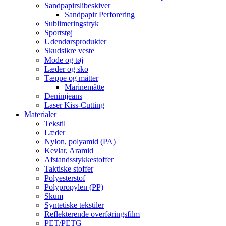
Sandpapirslibeskiver
Sandpapir Perforering
Sublimeringstryk
Sportstøj
Udendørsprodukter
Skudsikre veste
Mode og tøj
Læder og sko
Tæppe og måtter
Marinemåtte
Denimjeans
Laser Kiss-Cutting
Materialer
Tekstil
Læder
Nylon, polyamid (PA)
Kevlar, Aramid
Afstandsstykkestoffer
Taktiske stoffer
Polyesterstof
Polypropylen (PP)
Skum
Syntetiske tekstiler
Reflekterende overføringsfilm
PET/PETG