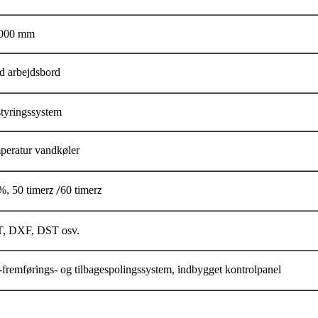
1000 mm
d arbejdsbord
styringssystem
mperatur vandkøler
, 50 timer
60 timer
z
/
z
T, DXF, DST osv.
le-fremførings- og tilbagespolingssystem, indbygget kontrolpanel