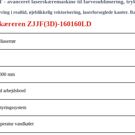
vanceret laserskæremaskine til farvesublimering, trykte
ng i realtid, øjeblikkelig vektorisering, laserforseglede kanter. Ba
rskæreren ZJJF(3D)-160160LD
laserrør
1000 mm
d arbejdsbord
styringssystem
mperatur vandkøler