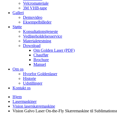
Velcromateriale
3M VHB-tape
Galleri
Demovideo
Eksempelbilleder
Støtte
Konsultationstjeneste
Vedligeholdelsesservice
Materialetestning
Download
Om Golden Laser (PDF)
Chauffør
Brochure
Manuel
Om os
Hvorfor Goldenlaser
Historie
Udstillinger
Kontakt os
Hjem
Lasermaskiner
Vision laserskæremaskine
Vision Galvo Laser On-the-Fly Skæremaskine til Sublimationss