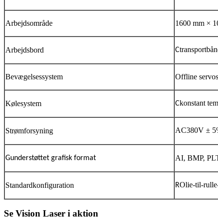
Arbejdsområde
1600 mm × 
transportbån
Arbejdsbord
C
Bevægelsessystem
Offline servo
konstant te
Kølesystem
C
AC380V ± 5%
Strømforsyning
AI, BMP, PL
G
understøttet grafisk format
Olie-til-rul
Standardkonfiguration
R
Se Vision Laser i aktion