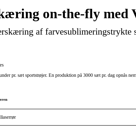
kæring on-the-fly med 
erskæring af farvesublimeringstrykte st
es
nder pr. sæt sportstrøjer. En produktion på 3000 sæt pr. dag opnås nem
eren
laserrør