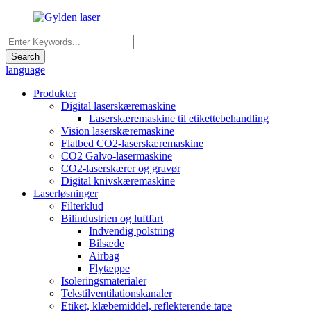
language
Produkter
Digital laserskæremaskine
Laserskæremaskine til etikettebehandling
Vision laserskæremaskine
Flatbed CO2-laserskæremaskine
CO2 Galvo-lasermaskine
CO2-laserskærer og gravør
Digital knivskæremaskine
Laserløsninger
Filterklud
Bilindustrien og luftfart
Indvendig polstring
Bilsæde
Airbag
Flytæppe
Isoleringsmaterialer
Tekstilventilationskanaler
Etiket, klæbemiddel, reflekterende tape