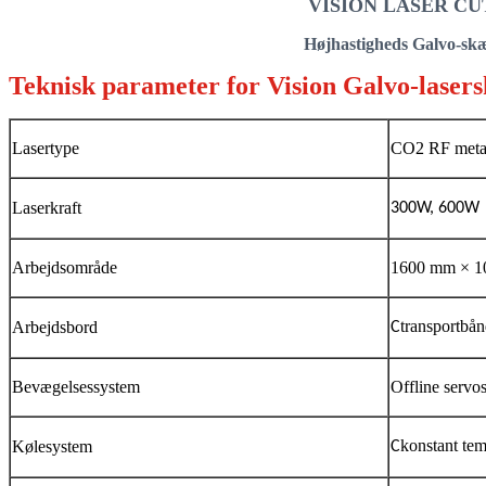
VISION LASER CUT - a
Højhastigheds Galvo-skæri
Teknisk parameter for Vision Galvo-lase
Lasertype
CO2 RF metal
Laserkraft
300W, 600W
Arbejdsområde
1600 mm × 
transportbån
Arbejdsbord
C
Bevægelsessystem
Offline servo
konstant te
Kølesystem
C