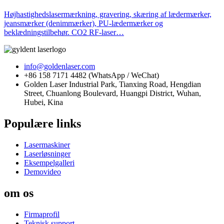
Højhastighedslasermærkning, gravering, skæring af lædermærker,
jeansmærker (denimmærker), PU-lædermærker og
beklædningstilbehør. CO2 RF-laser…
info@goldenlaser.com
+86 158 7171 4482 (WhatsApp / WeChat)
Golden Laser Industrial Park, Tianxing Road, Hengdian
Street, Chuanlong Boulevard, Huangpi District, Wuhan,
Hubei, Kina
Populære links
Lasermaskiner
Laserløsninger
Eksempelgalleri
Demovideo
om os
Firmaprofil
Teknisk support