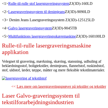
<1>
Rulle-til-rulle stof lasergraveringssystem
ZJ(3D)-160LD
<2>
Lasergraveringssystem til denimjeans
ZJ(3D)-9090LD
<3> Denim Jeans Lasergraveringssystem ZJ(3D)-125125LD
<4>
Galvo lasergraveringssystem
ZJ(3D)-9045TB
<5>
Multifunktions lasergraveringsskæremaskine
ZJ(3D)-160100LD
Rulle-til-rulle lasergraveringsmaskine
applikation
Velegnet til gravering, mærkning, skæring, stansning, udhuling af
beklædningsstof, boligtekstiler, denimjeans, flannelstof, ruskindstof,
stof, uldstof, læder, tæppe, måtter og mere fleksible tekstilmaterialer.
<<
Læs mere om lasergraveringsprøver på tekstiler og tekstiler
Laser Galvo-graveringssystem til
tekstilforarbejdningsindustrien