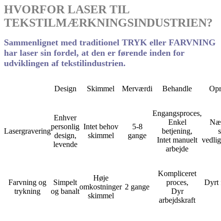
HVORFOR LASER TIL
TEKSTILMÆRKNINGSINDUSTRIEN?
Sammenlignet med traditionel TRYK eller FARVNING
har laser sin fordel, at den er førende inden for
udviklingen af ​​tekstilindustrien.
Design
Skimmel
Merværdi
Behandle
Opr
Engangsproces,
Enhver
Enkel
Næs
personlig
Intet behov
5-8
Lasergravering
betjening,
s
design,
skimmel
gange
Intet manuelt
vedlig
levende
arbejde
Kompliceret
Høje
Farvning og
Simpelt
proces,
Dyrt 
omkostninger
2 gange
trykning
og banalt
Dyr
skimmel
arbejdskraft