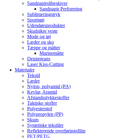
Sandpapirslibeskiver
Sandpapir Perforering
Sublimeringstryk
Sportstøj
Udendørsprodukter
Skudsikre veste
Mode og tøj
Læder og sko
Tæppe og måtter
Marinemåtte
Denimjeans
Laser Kiss-Cutting
Materialer
Tekstil
Læder
Nylon, polyamid (PA)
Kevlar, Aramid
Afstandsstykkestoffer
Taktiske stoffer
Polyesterstof
Polypropylen (PP)
Skum
Syntetiske tekstiler
Reflekterende overføringsfilm
PET/PETG