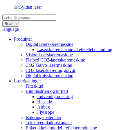
language
Produkter
Digital laserskæremaskine
Laserskæremaskine til etikettebehandling
Vision laserskæremaskine
Flatbed CO2-laserskæremaskine
CO2 Galvo-lasermaskine
CO2-laserskærer og gravør
Digital knivskæremaskine
Laserløsninger
Filterklud
Bilindustrien og luftfart
Indvendig polstring
Bilsæde
Airbag
Flytæppe
Isoleringsmaterialer
Tekstilventilationskanaler
Etiket, klæbemiddel, reflekterende tape