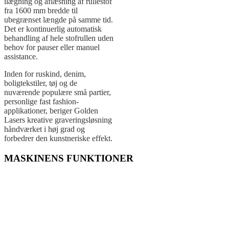
ilægning og aflæsning af rullestof
fra 1600 mm bredde til
ubegrænset længde på samme tid.
Det er kontinuerlig automatisk
behandling af hele stofrullen uden
behov for pauser eller manuel
assistance.
Inden for ruskind, denim,
boligtekstiler, tøj og de
nuværende populære små partier,
personlige fast fashion-
applikationer, beriger Golden
Lasers kreative graveringsløsning
håndværket i høj grad og
forbedrer den kunstneriske effekt.
MASKINENS FUNKTIONER
Golden Lasers rulle-til-rulle stofgraveringssystem giver tekstiler
betydelig værdi ved hjælp af digital kreativ lasergravering.
Den kan udføre forskellige graveringer, mærkninger og
udhulningsdesign med det samme, uden behov for en trykrulle på
forhånd.