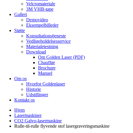
Velcromateriale
3M VHB-tape
Galleri
Demovideo
Eksempelbilleder
Støtte
Konsultationstjeneste
Vedligeholdelsesservice
Materialetestning
Download
Om Golden Laser (PDF)
Chauffør
Brochure
Manuel
Om os
Hvorfor Goldenlaser
Historie
Udstillinger
Kontakt os
Hjem
Lasermaskiner
CO2 Galvo-lasermaskine
Rulle-til-rulle flyvende stof lasergraveringsmaskine