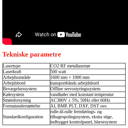
Tekniske parametre
Lasertype
CO2 RF metallaserrør
Laserkraft
500 watt
Arbejdsområde
1600 mm × 1000 mm
Arbejdsbord
transportbånds arbejdsbord
Bevægelsessystem
Offline servostyringssystem
Kølesystem
vandkøler med konstant temperatur
Strømforsyning
AC380V ± 5%, 50Hz eller 60Hz
Formatunderstøttelse
AI, BMP, PLT, DXF, DST osv.
rulle-til-rulle fremførings- og
Standardkonfiguration
tilbagespolingssystem, ekstra stige,
indbygget kontrolpanel, blæsesystem