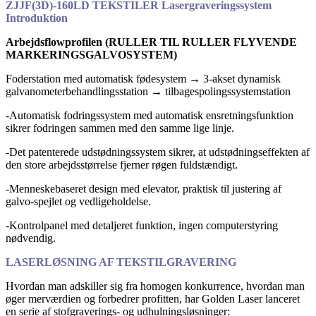
ZJJF(3D)-160LD TEKSTILER Lasergraveringssystem
Introduktion
Arbejdsflowprofilen (RULLER TIL RULLER FLYVENDE
MARKERINGSGALVOSYSTEM)
Foderstation med automatisk fødesystem → 3-akset dynamisk
galvanometerbehandlingsstation → tilbagespolingssystemstation
-Automatisk fodringssystem med automatisk ensretningsfunktion
sikrer fodringen sammen med den samme lige linje.
-Det patenterede udstødningssystem sikrer, at udstødningseffekten af
​​den store arbejdsstørrelse fjerner røgen fuldstændigt.
-Menneskebaseret design med elevator, praktisk til justering af
galvo-spejlet og vedligeholdelse.
-Kontrolpanel med detaljeret funktion, ingen computerstyring
nødvendig.
LASERLØSNING AF TEKSTILGRAVERING
Hvordan man adskiller sig fra homogen konkurrence, hvordan man
øger merværdien og forbedrer profitten, har Golden Laser lanceret
en serie af stofgraverings- og udhulningsløsninger: