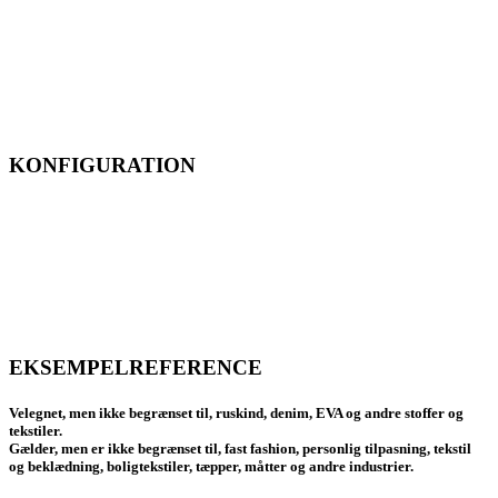
3D dynamisk fokusteknologi kan opnå fluegravering inden for 1800
mm ad gangen.
Fremføring, tilbagespoling og lasergravering udføres samtidig for at
sikre kontinuiteten i graveringsgrafikken, og graveringens længde
kan forlænges på ubestemt tid.
KONFIGURATION
Standardudstyret med 500W CO2 RF metallasergenerator.
Rød lyspositionering og intelligent fodringskorrektionssystem sikrer
højhastighedsbehandling med høj præcision.
5" digital styring med skærm, der understøtter en række forskellige
tilslutningsmuligheder, både offline og online drift er tilgængelig.
EKSEMPELREFERENCE
Velegnet, men ikke begrænset til, ruskind, denim, EVA og andre stoffer og
tekstiler.
Gælder, men er ikke begrænset til, fast fashion, personlig tilpasning, tekstil
og beklædning, boligtekstiler, tæpper, måtter og andre industrier.