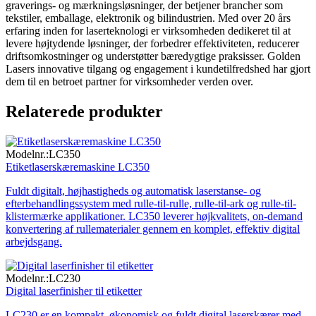
graverings- og mærkningsløsninger, der betjener brancher som
tekstiler, emballage, elektronik og bilindustrien. Med over 20 års
erfaring inden for laserteknologi er virksomheden dedikeret til at
levere højtydende løsninger, der forbedrer effektiviteten, reducerer
driftsomkostninger og understøtter bæredygtige praksisser. Golden
Lasers innovative tilgang og engagement i kundetilfredshed har gjort
dem til en betroet partner for virksomheder verden over.
Relaterede produkter
Modelnr.:
LC350
Etiketlaserskæremaskine LC350
Fuldt digitalt, højhastigheds og automatisk laserstanse- og
efterbehandlingssystem med rulle-til-rulle, rulle-til-ark og rulle-til-
klistermærke applikationer. LC350 leverer højkvalitets, on-demand
konvertering af rullematerialer gennem en komplet, effektiv digital
arbejdsgang.
Modelnr.:
LC230
Digital laserfinisher til etiketter
LC230 er en kompakt, økonomisk og fuldt digital laserskærer med