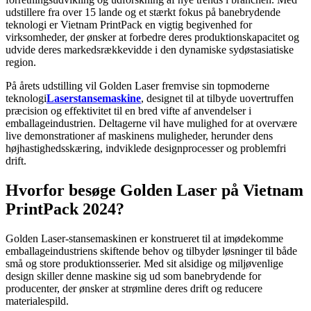
udstillere fra over 15 lande og et stærkt fokus på banebrydende
teknologi er Vietnam PrintPack en vigtig begivenhed for
virksomheder, der ønsker at forbedre deres produktionskapacitet og
udvide deres markedsrækkevidde i den dynamiske sydøstasiatiske
region.
På årets udstilling vil Golden Laser fremvise sin topmoderne
teknologi
Laserstansemaskine
, designet til at tilbyde uovertruffen
præcision og effektivitet til en bred vifte af anvendelser i
emballageindustrien. Deltagerne vil have mulighed for at overvære
live demonstrationer af maskinens muligheder, herunder dens
højhastighedsskæring, indviklede designprocesser og problemfri
drift.
Hvorfor besøge Golden Laser på Vietnam
PrintPack 2024?
Golden Laser-stansemaskinen er konstrueret til at imødekomme
emballageindustriens skiftende behov og tilbyder løsninger til både
små og store produktionsserier. Med sit alsidige og miljøvenlige
design skiller denne maskine sig ud som banebrydende for
producenter, der ønsker at strømline deres drift og reducere
materialespild.