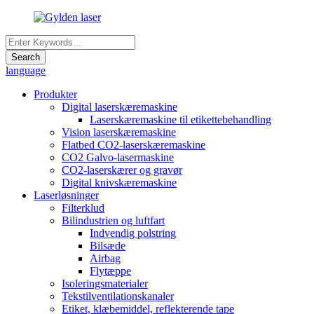
language
Produkter
Digital laserskæremaskine
Laserskæremaskine til etikettebehandling
Vision laserskæremaskine
Flatbed CO2-laserskæremaskine
CO2 Galvo-lasermaskine
CO2-laserskærer og gravør
Digital knivskæremaskine
Laserløsninger
Filterklud
Bilindustrien og luftfart
Indvendig polstring
Bilsæde
Airbag
Flytæppe
Isoleringsmaterialer
Tekstilventilationskanaler
Etiket, klæbemiddel, reflekterende tape