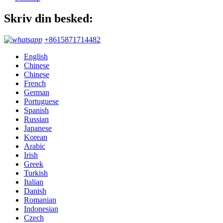
Skriv din besked:
+8615871714482
English
Chinese
Chinese
French
German
Portuguese
Spanish
Russian
Japanese
Korean
Arabic
Irish
Greek
Turkish
Italian
Danish
Romanian
Indonesian
Czech