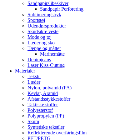
Sandpapirslibeskiver
Sandpapir Perforering
Sublimeringstryk
Sportstøj
Udendørsprodukter
Skudsikre veste
Mode og tøj
Læder og sko
Tæppe og måtter
Marinemåtte
Denimjeans
Laser Kiss-Cutting
Materialer
Tekstil
Læder
Nylon, polyamid (PA)
Kevlar, Aramid
Afstandsstykkestoffer
Taktiske stoffer
Polyesterstof
Polypropylen (PP)
Skum
Syntetiske tekstiler
Reflekterende overføringsfilm
PET/PETG