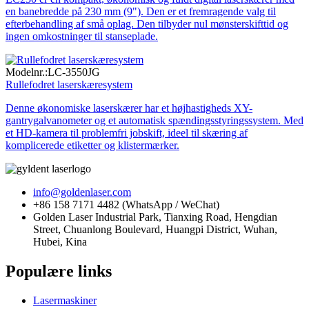
en banebredde på 230 mm (9"). Den er et fremragende valg til
efterbehandling af små oplag. Den tilbyder nul mønsterskifttid og
ingen omkostninger til stanseplade.
Modelnr.:
LC-3550JG
Rullefodret laserskæresystem
Denne økonomiske laserskærer har et højhastigheds XY-
gantrygalvanometer og et automatisk spændingsstyringssystem. Med
et HD-kamera til problemfri jobskift, ideel til skæring af
komplicerede etiketter og klistermærker.
info@goldenlaser.com
+86 158 7171 4482 (WhatsApp / WeChat)
Golden Laser Industrial Park, Tianxing Road, Hengdian
Street, Chuanlong Boulevard, Huangpi District, Wuhan,
Hubei, Kina
Populære links
Lasermaskiner