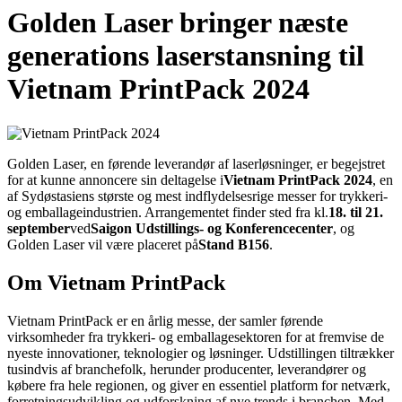
Golden Laser bringer næste
generations laserstansning til
Vietnam PrintPack 2024
Golden Laser, en førende leverandør af laserløsninger, er begejstret
for at kunne annoncere sin deltagelse i
Vietnam PrintPack 2024
, en
af ​​Sydøstasiens største og mest indflydelsesrige messer for trykkeri-
og emballageindustrien. Arrangementet finder sted fra kl.
18. til 21.
september
ved
Saigon Udstillings- og Konferencecenter
, og
Golden Laser vil være placeret på
Stand B156
.
Om Vietnam PrintPack
Vietnam PrintPack er en årlig messe, der samler førende
virksomheder fra trykkeri- og emballagesektoren for at fremvise de
nyeste innovationer, teknologier og løsninger. Udstillingen tiltrækker
tusindvis af branchefolk, herunder producenter, leverandører og
købere fra hele regionen, og giver en essentiel platform for netværk,
forretningsudvikling og udforskning af nye trends i branchen. Med